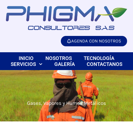
Ir
al
contenido
AGENDA CON NOSOTROS
INICIO
NOSOTROS
TECNOLOGÍA
SERVICIOS
GALERÍA
CONTACTANOS
Gases, Vapores y Humos Metálicos